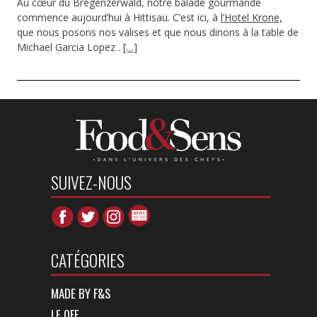
Au cœur du Bregenzerwald, notre balade gourmande
commence aujourd’hui à Hittisau. C’est ici, à
l’Hotel Krone,
que nous posons nos valises et que nous dinons à la table de
Michael Garcia Lopez .
[…]
SUIVEZ-NOUS
CATÉGORIES
MADE BY F&S
LE OFF