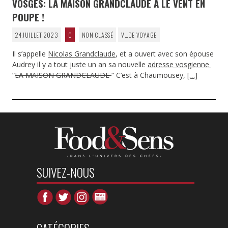
VOSGES: LA MAISON GRANDCLAUDE A LE VENT EN
POUPE !
24 JUILLET 2023
0
NON CLASSÉ
V…DE VOYAGE
Il s’appelle
Nicolas Grandclaude
, et a ouvert avec son épouse
Audrey il y a tout juste un an sa nouvelle
adresse vosgienne
“
LA MAISON GRANDCLAUDE
“ C’est à Chaumousey,
[…]
SUIVEZ-NOUS