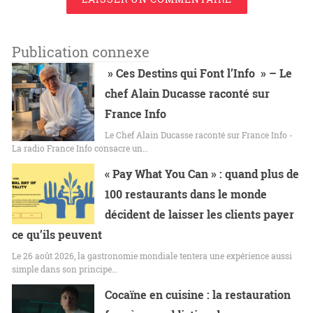
Publication connexe
» Ces Destins qui Font l’Info » – Le
chef Alain Ducasse raconté sur
France Info
Le Chef Alain Ducasse raconté sur France Info -
La radio France Info consacre un…
« Pay What You Can » : quand plus de
100 restaurants dans le monde
décident de laisser les clients payer
ce qu’ils peuvent
Le 26 août 2026, la gastronomie mondiale tentera une expérience aussi
simple dans son principe…
Cocaïne en cuisine : la restauration