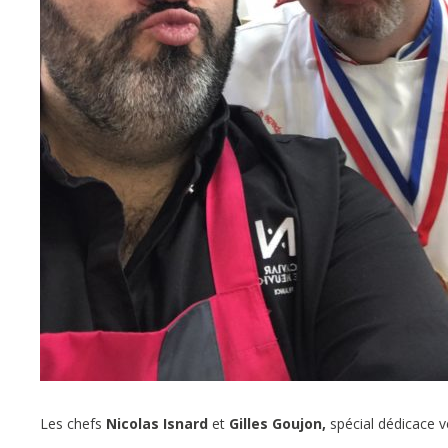
Les chefs
Nicolas Isnard
et
Gilles Goujon,
spécial dédicace v