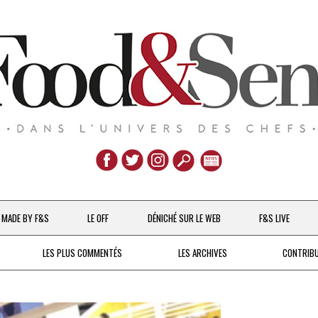
Aller
au
MADE BY F&S
LE OFF
DÉNICHÉ SUR LE WEB
F&S LIVE
contenu
CHEFS & ACTUALITÉS
LES PLUS COMMENTÉS
LES ARCHIVES
CONTRIB
UNE POULE SUR UN MUR
DE 2007 À 2015
À LA PETITE CUILLÈRE
DEPUIS 2016