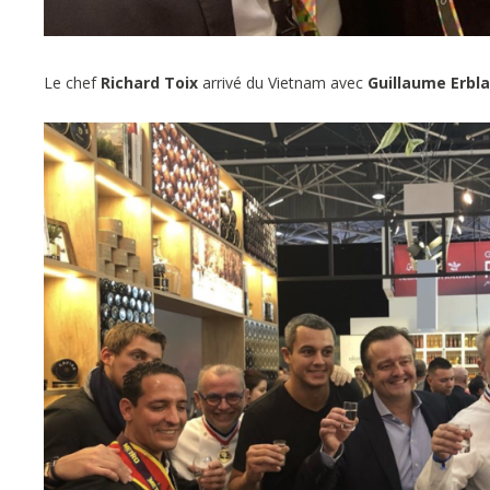
Le chef
Richard Toix
arrivé du Vietnam avec
Guillaume Erbl