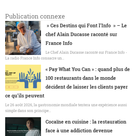
Publication connexe
» Ces Destins qui Font l’Info » – Le
chef Alain Ducasse raconté sur
France Info
Le Chef Alain Ducasse raconté sur France Info -
La radio France Info consacre un…
« Pay What You Can » : quand plus de
100 restaurants dans le monde
décident de laisser les clients payer
ce qu’ils peuvent
Le 26 août 2026, la gastronomie mondiale tentera une expérience aussi
simple dans son principe…
Cocaïne en cuisine : la restauration
face à une addiction devenue