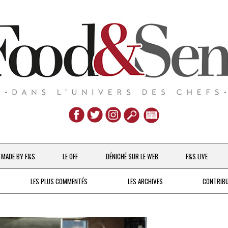
Aller
au
MADE BY F&S
LE OFF
DÉNICHÉ SUR LE WEB
F&S LIVE
contenu
CHEFS & ACTUALITÉS
LES PLUS COMMENTÉS
LES ARCHIVES
CONTRIB
UNE POULE SUR UN MUR
DE 2007 À 2015
À LA PETITE CUILLÈRE
DEPUIS 2016