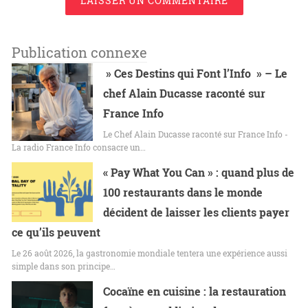
LAISSER UN COMMENTAIRE
Publication connexe
» Ces Destins qui Font l’Info » – Le
chef Alain Ducasse raconté sur
France Info
Le Chef Alain Ducasse raconté sur France Info -
La radio France Info consacre un…
« Pay What You Can » : quand plus de
100 restaurants dans le monde
décident de laisser les clients payer
ce qu’ils peuvent
Le 26 août 2026, la gastronomie mondiale tentera une expérience aussi
simple dans son principe…
Cocaïne en cuisine : la restauration