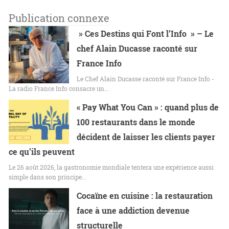
Publication connexe
» Ces Destins qui Font l’Info » – Le
chef Alain Ducasse raconté sur
France Info
Le Chef Alain Ducasse raconté sur France Info -
La radio France Info consacre un…
« Pay What You Can » : quand plus de
100 restaurants dans le monde
décident de laisser les clients payer
ce qu’ils peuvent
Le 26 août 2026, la gastronomie mondiale tentera une expérience aussi
simple dans son principe…
Cocaïne en cuisine : la restauration
face à une addiction devenue
structurelle