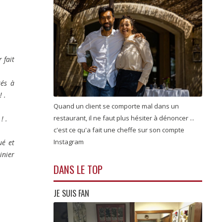
 fait
rés à
 .
Quand un client se comporte mal dans un
restaurant, il ne faut plus hésiter à dénoncer ...
! .
c'est ce qu'a fait une cheffe sur son compte
Instagram
ué et
inier
DANS LE TOP
JE SUIS FAN