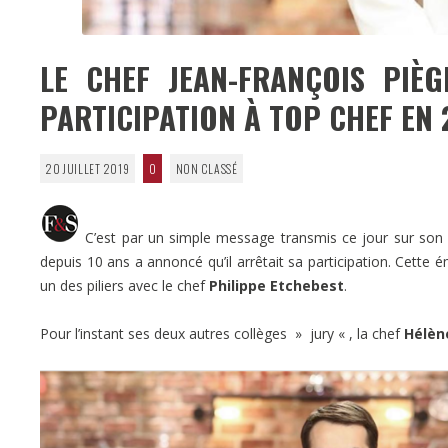
LE CHEF JEAN-FRANÇOIS PIÈ
PARTICIPATION À TOP CHEF EN
20 JUILLET 2019
0
NON CLASSÉ
C’est par un simple message transmis ce jour sur so
depuis 10 ans a annoncé qu’il arrêtait sa participation. Cette 
un des piliers avec le chef
Philippe Etchebest
.
Pour l’instant ses deux autres collèges » jury « , la chef
Hélèn