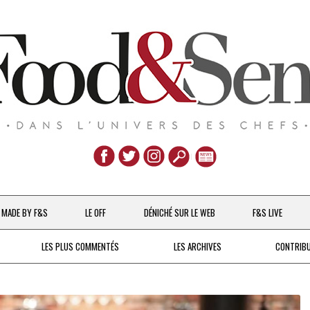
Aller
au
MADE BY F&S
LE OFF
DÉNICHÉ SUR LE WEB
F&S LIVE
contenu
CHEFS & ACTUALITÉS
LES PLUS COMMENTÉS
LES ARCHIVES
CONTRIB
UNE POULE SUR UN MUR
DE 2007 À 2015
À LA PETITE CUILLÈRE
DEPUIS 2016