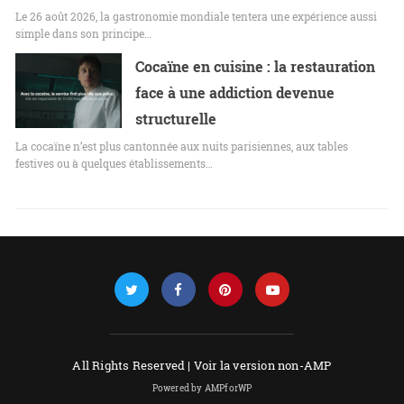
Le 26 août 2026, la gastronomie mondiale tentera une expérience aussi
simple dans son principe…
Cocaïne en cuisine : la restauration
face à une addiction devenue
structurelle
La cocaïne n’est plus cantonnée aux nuits parisiennes, aux tables
festives ou à quelques établissements…
All Rights Reserved |
Voir la version non-AMP
Powered by AMPforWP