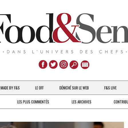
Aller
au
MADE BY F&S
LE OFF
DÉNICHÉ SUR LE WEB
F&S LIVE
contenu
CHEFS & ACTUALITÉS
LES PLUS COMMENTÉS
LES ARCHIVES
CONTRIB
UNE POULE SUR UN MUR
DE 2007 À 2015
À LA PETITE CUILLÈRE
DEPUIS 2016