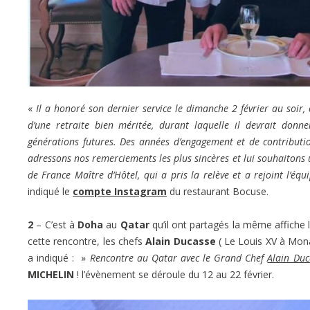
«
Il a honoré son dernier service le dimanche 2 février au soir, o
d’une retraite bien méritée, durant laquelle il devrait don
générations futures. Des années d’engagement et de contributio
adressons nos remerciements les plus sincères et lui souhaitons u
de France Maître d’Hôtel, qui a pris la relève et a rejoint l’éq
indiqué le
compte Instagram
du restaurant Bocuse.
2
– C’est à
Doha
au
Qatar
qu’il ont partagés la même affiche 
cette rencontre, les chefs
Alain Ducasse
( Le Louis XV à Mon
a indiqué : »
Rencontre au Qatar avec le Grand Chef
Alain Duc
MICHELIN
! l’évènement se déroule du 12 au 22 février.