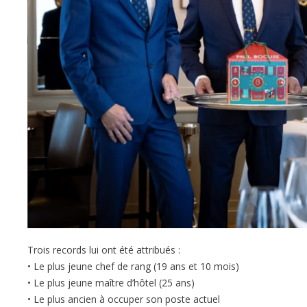
Trois records lui ont été attribués :
• Le plus jeune chef de rang (19 ans et 10 mois)
• Le plus jeune maître d’hôtel (25 ans)
• Le plus ancien à occuper son poste actuel