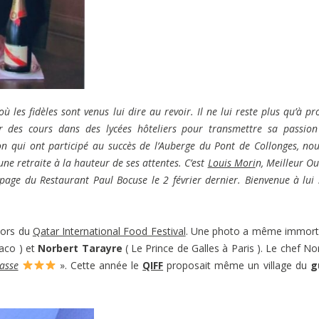
ù les fidèles sont venus lui dire au revoir. Il ne lui reste plus qu’à pro
ner des cours dans des lycées hôteliers pour transmettre sa passio
n qui ont participé au succès de l’Auberge du Pont de Collonges, nou
ne retraite à la hauteur de ses attentes. C’est
Louis Mori
n, Meilleur Ou
uipage du Restaurant Paul Bocuse le 2 février dernier. Bienvenue à lui 
lors du
Qatar International Food Festival
. Une photo a même immort
aco ) et
Norbert Tarayre
( Le Prince de Galles à Paris ). Le chef No
asse
». Cette année le
QIFF
proposait même un village du
g