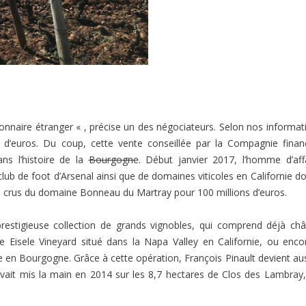
ionnaire étranger « , précise un des négociateurs. Selon nos informat
 d’euros. Du coup, cette vente conseillée par la Compagnie finan
ns l’histoire de la
Bourgogne
. Début janvier 2017, l’homme d’aff
ub de foot d’Arsenal ainsi que de domaines viticoles en Californie do
ds crus du domaine Bonneau du Martray pour 100 millions d’euros.
 prestigieuse collection de grands vignobles, qui comprend déjà ch
e Eisele Vineyard situé dans la Napa Valley en Californie, ou enco
e en Bourgogne. Grâce à cette opération, François Pinault devient aus
avait mis la main en 2014 sur les 8,7 hectares de Clos des Lambray