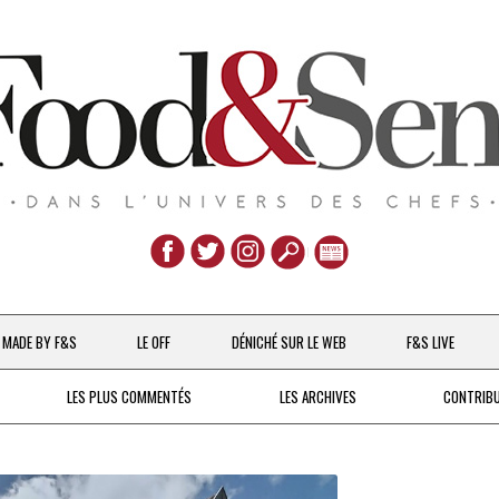
Aller
au
MADE BY F&S
LE OFF
DÉNICHÉ SUR LE WEB
F&S LIVE
contenu
CHEFS & ACTUALITÉS
LES PLUS COMMENTÉS
LES ARCHIVES
CONTRIB
UNE POULE SUR UN MUR
DE 2007 À 2015
À LA PETITE CUILLÈRE
DEPUIS 2016