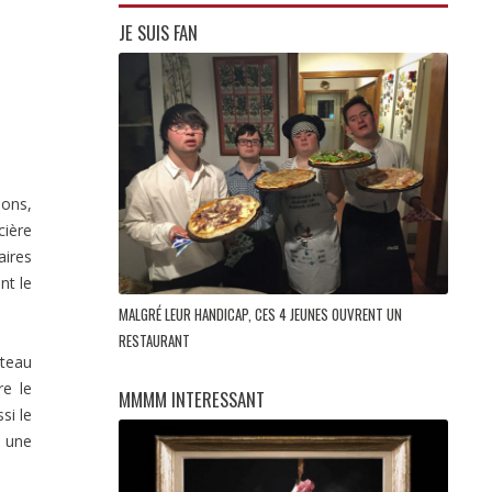
JE SUIS FAN
ions,
cière
aires
nt le
MALGRÉ LEUR HANDICAP, CES 4 JEUNES OUVRENT UN
RESTAURANT
âteau
re le
MMMM INTERESSANT
si le
, une