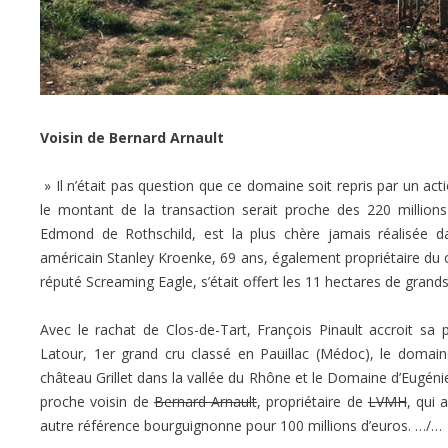
Voisin de Bernard Arnault
» Il n’était pas question que ce domaine soit repris par un act
le montant de la transaction serait proche des 220 millions
Edmond de Rothschild, est la plus chère jamais réalisée da
américain Stanley Kroenke, 69 ans, également propriétaire du cl
réputé Screaming Eagle, s’était offert les 11 hectares de gran
Avec le rachat de Clos-de-Tart, François Pinault accroit sa
Latour, 1er grand cru classé en Pauillac (Médoc), le domain
château Grillet dans la vallée du Rhône et le Domaine d’Eugéni
proche voisin de
Bernard Arnault
, propriétaire de
LVMH
, qui 
autre référence bourguignonne pour 100 millions d’euros. …/…