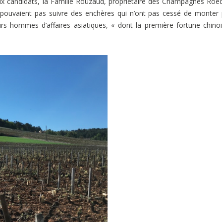
eux candidats, la Famille Rouzaud, propriétaire des Champagnes Roe
 pouvaient pas suivre des enchères qui n’ont pas cessé de monter
urs hommes d’affaires asiatiques, « dont la première fortune chino