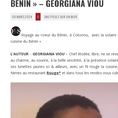
BÉNIN » – GEORGIANA VIOU
06 MARS 2024
0
UNE POULE SUR UN MUR
Voyage au coeur du Bénin, à Cotonou, avec la solaire e
cuisine du Bénin »
L’AUTEUR
–
GEORGIANA VIOU
– Chef étoilée, libre, ne se re
au charme, au sourire, à la belle sincérité, à la présence solai
ses lunettes jaunes ici & ailleurs, avec un fil rouge la cuisi
Nimes au restaurant
Rouge*
et dans tous les rendez-vous culin