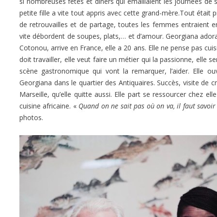
si nombreuses fêtes et diners qui émaillaient les journées de s
petite fille a vite tout appris avec cette grand-mère.Tout étai
de retrouvailles et de partage, toutes les femmes entraient 
vite débordent de soupes, plats,… et d’amour. Georgiana adora
Cotonou, arrive en France, elle a 20 ans. Elle ne pense pas cuis
doit travailler, elle veut faire un métier qui la passionne, elle
scène gastronomique qui vont la remarquer, l’aider. Elle ou
Georgiana dans le quartier des Antiquaires. Succès, visite de cri
Marseille, qu’elle quitte aussi. Elle part se ressourcer chez e
cuisine africaine. «
Quand on ne sait pas où on va, il faut savoir
photos.