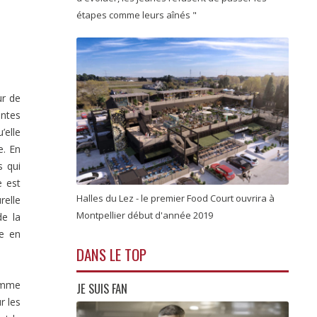
étapes comme leurs aînés "
ur de
antes
’elle
e. En
s qui
e est
Halles du Lez - le premier Food Court ouvrira à
relle
Montpellier début d'année 2019
de la
me en
DANS LE TOP
Comme
JE SUIS FAN
r les