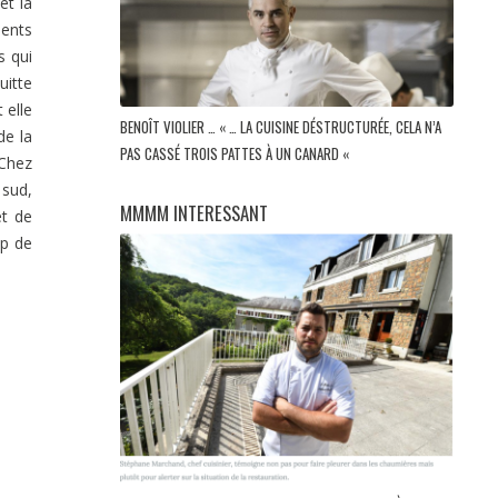
et la
ments
s qui
uitte
 elle
BENOÎT VIOLIER … « … LA CUISINE DÉSTRUCTURÉE, CELA N’A
de la
PAS CASSÉ TROIS PATTES À UN CANARD «
 Chez
 sud,
MMMM INTERESSANT
et de
up de