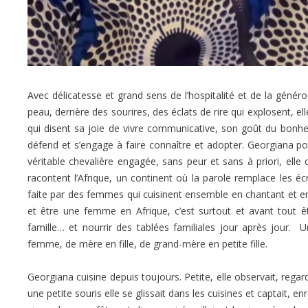
Avec délicatesse et grand sens de l’hospitalité et de la généros
peau, derrière des sourires, des éclats de rire qui explosent, ell
qui disent sa joie de vivre communicative, son goût du bonheur,
défend et s’engage à faire connaître et adopter. Georgiana p
véritable chevalière engagée, sans peur et sans à priori, ell
racontent l’Afrique, un continent où la parole remplace les écri
faite par des femmes qui cuisinent ensemble en chantant et en r
et être une femme en Afrique, c’est surtout et avant tout
famille… et nourrir des tablées familiales jour après jour.
femme, de mère en fille, de grand-mère en petite fille.
Georgiana cuisine depuis toujours. Petite, elle observait, r
une petite souris elle se glissait dans les cuisines et captait, e