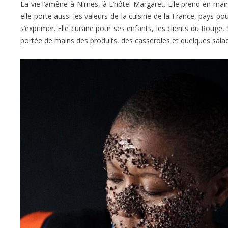
La vie l’amène à Nimes, à L’hôtel Margaret. Elle prend en mai
elle porte aussi les valeurs de la cuisine de la France, pays po
s’exprimer. Elle cuisine pour ses enfants, les clients du Rouge, 
portée de mains des produits, des casseroles et quelques saladi