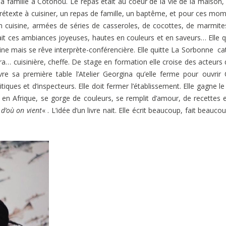
a famille à Cotonou. Le repas était au coeur de la vie de la maison, 
t prétexte à cuisiner, un repas de famille, un baptême, et pour ces mo
en cuisine, armées de séries de casseroles, de cocottes, de marmite
it ces ambiances joyeuses, hautes en couleurs et en saveurs… Elle q
ine mais se rêve interprète-conférencière. Elle quitte La Sorbonne cat
 sera… cuisinière, cheffe. De stage en formation elle croise des acteurs 
vre sa première table l’Atelier Georgina qu’elle ferme pour ouvrir
tiques et d’inspecteurs. Elle doit fermer l’établissement. Elle gagne le
lle en Afrique, se gorge de couleurs, se remplit d’amour, de recettes 
 d’où on vient
« . L’idée d’un livre nait. Elle écrit beaucoup, fait beauco