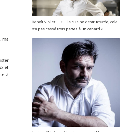
Benoît Violier … « … la cuisine déstructurée, cela
n’a pas cassé trois pattes à un canard «
u, ma
ister
ux et
sté à