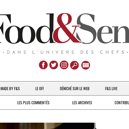
Aller
au
MADE BY F&S
LE OFF
DÉNICHÉ SUR LE WEB
F&S LIVE
contenu
CHEFS & ACTUALITÉS
LES PLUS COMMENTÉS
LES ARCHIVES
CONTRIB
UNE POULE SUR UN MUR
DE 2007 À 2015
À LA PETITE CUILLÈRE
DEPUIS 2016