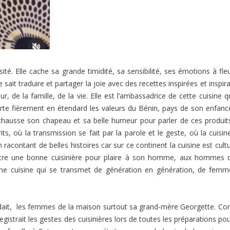
ité. Elle cache sa grande timidité, sa sensibilité, ses émotions à fle
e sait traduire et partager la joie avec des recettes inspirées et inspir
 de la famille, de la vie. Elle est l’ambassadrice de cette cuisine qu
orte fièrement en étendard les valeurs du Bénin, pays de son enfanc
e chausse son chapeau et sa belle humeur pour parler de ces produit
ts, où la transmission se fait par la parole et le geste, où la cuisin
acontant de belles histoires car sur ce continent la cuisine est cultu
 être une bonne cuisinière pour plaire à son homme, aux hommes 
 Une cuisine qui se transmet de génération en génération, de fem
egardait, les femmes de la maison surtout sa grand-mère Georgette. 
nregistrait les gestes des cuisinières lors de toutes les préparations pou