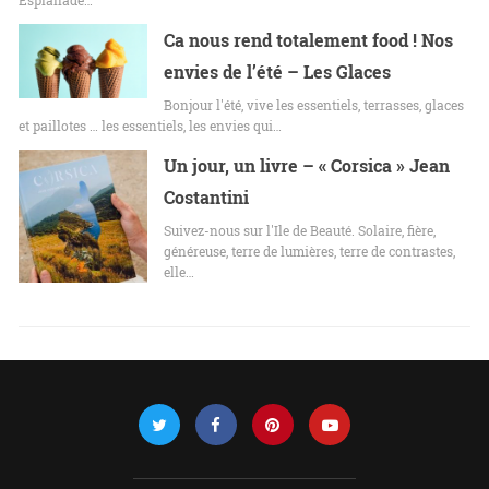
Esplanade…
Ca nous rend totalement food ! Nos
envies de l’été – Les Glaces
Bonjour l'été, vive les essentiels, terrasses, glaces
et paillotes … les essentiels, les envies qui…
Un jour, un livre – « Corsica » Jean
Costantini
Suivez-nous sur l'Ile de Beauté. Solaire, fière,
généreuse, terre de lumières, terre de contrastes,
elle…