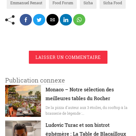
Emmanuel Renaut
Food Forum
Sirha
Sirha Food
LAISSER UN COMMENTAIRE
Publication connexe
Monaco – Notre sélection des
meilleures tables du Rocher
De la pizza d'auteur aux 3 étoiles, du rooftop à la
brasserie de légende :…
Ludovic Turac et son bistrot
éphémère : La Table de Blacailloux