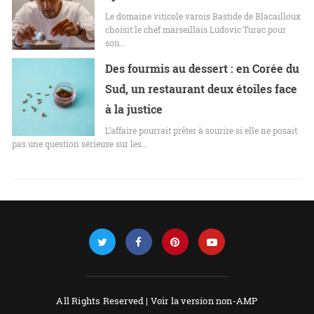
Le domaine viticole varois Bastide de Blacailloux
choisit le chef marseillais Ludovic Turac pour
son…
Des fourmis au dessert : en Corée du
Sud, un restaurant deux étoiles face
à la justice
L’affaire pourrait prêter à sourire si elle ne posait
pas une question sérieuse sur les…
All Rights Reserved |
Voir la version non-AMP