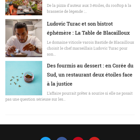
De la pizza d'auteur aux 3 étoiles, du rooftop à la
brasserie de légende :…
Ludovic Turac et son bistrot
éphémère : La Table de Blacailloux
Le domaine viticole varois Bastide de Blacailloux
choisit le chef marseillais Ludovic Turac pour
son…
Des fourmis au dessert : en Corée du
Sud, un restaurant deux étoiles face
à la justice
L’affaire pourrait prêter à sourire si elle ne posait
pas une question sérieuse sur les…