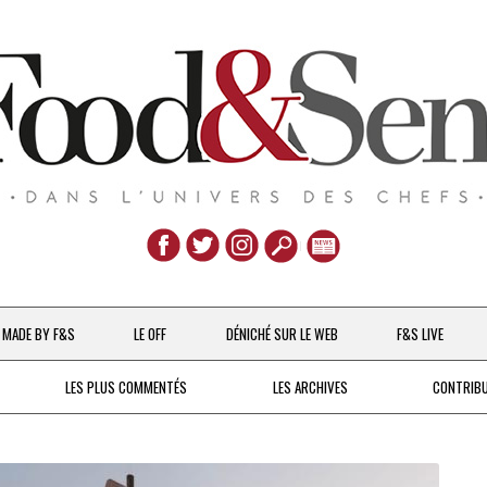
Aller
au
MADE BY F&S
LE OFF
DÉNICHÉ SUR LE WEB
F&S LIVE
contenu
CHEFS & ACTUALITÉS
LES PLUS COMMENTÉS
LES ARCHIVES
CONTRIB
UNE POULE SUR UN MUR
DE 2007 À 2015
À LA PETITE CUILLÈRE
DEPUIS 2016