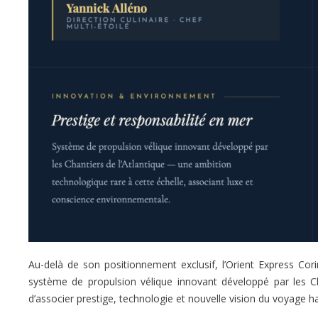
Au-delà de son positionnement exclusif, l’Orient Express Co
système de propulsion vélique innovant développé par les C
d’associer prestige, technologie et nouvelle vision du voyage