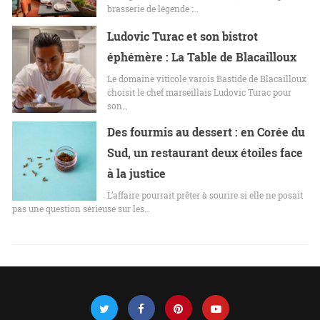
brasserie de légende :…
Ludovic Turac et son bistrot
éphémère : La Table de Blacailloux
Le domaine viticole varois Bastide de Blacailloux
choisit le chef marseillais Ludovic Turac pour
son…
Des fourmis au dessert : en Corée du
Sud, un restaurant deux étoiles face
à la justice
L’affaire pourrait prêter à sourire si elle ne posait
pas une question sérieuse sur les…