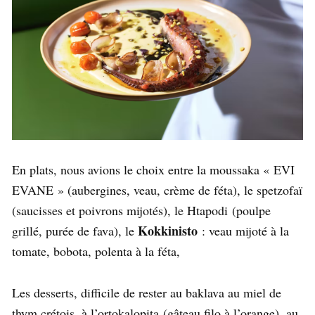
En plats, nous avions le choix entre la moussaka « EVI
EVANE » (aubergines, veau, crème de féta), le spetzofaï
(saucisses et poivrons mijotés), le Htapodi (poulpe
Kokkinisto
grillé, purée de fava), le
: veau mijoté à la
tomate, bobota, polenta à la féta,
Les desserts, difficile de rester au baklava au miel de
thym crétois, à l’ortokalopita (gâteau filo à l’orange), au