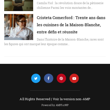
Camila Fiol : la révolution douce de la pâtisserie
chilienne Parmi les voix montantes de…
Cristeta Comerford : Trente ans dans
les cuisines de la Maison-Blanche,
entre défis et réussite
Dans l’histoire de la Maison-Blanche, rares sont
les figures qui ont marqué leur époque comme…
All Rights Reserved |
Voir la version non-AMP
Powered by AMPforWP