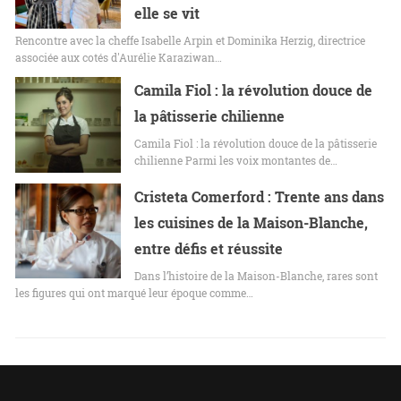
elle se vit
Rencontre avec la cheffe Isabelle Arpin et Dominika Herzig, directrice
associée aux cotés d'Aurélie Karaziwan…
Camila Fiol : la révolution douce de
la pâtisserie chilienne
Camila Fiol : la révolution douce de la pâtisserie
chilienne Parmi les voix montantes de…
Cristeta Comerford : Trente ans dans
les cuisines de la Maison-Blanche,
entre défis et réussite
Dans l’histoire de la Maison-Blanche, rares sont
les figures qui ont marqué leur époque comme…