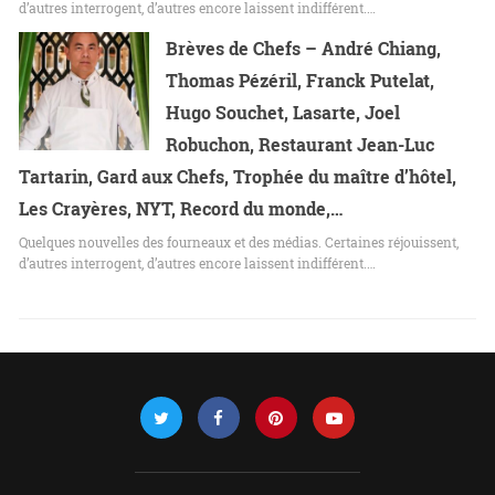
d’autres interrogent, d’autres encore laissent indifférent.…
Brèves de Chefs – André Chiang,
Thomas Pézéril, Franck Putelat,
Hugo Souchet, Lasarte, Joel
Robuchon, Restaurant Jean-Luc
Tartarin, Gard aux Chefs, Trophée du maître d’hôtel,
Les Crayères, NYT, Record du monde,…
Quelques nouvelles des fourneaux et des médias. Certaines réjouissent,
d’autres interrogent, d’autres encore laissent indifférent.…