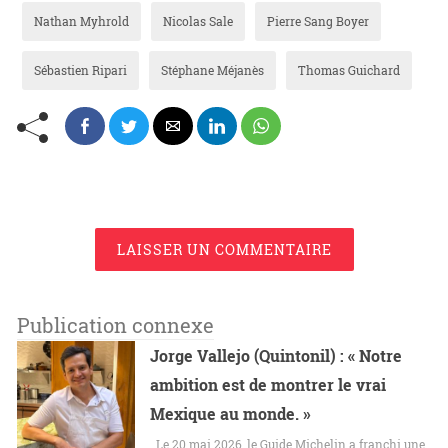
Nathan Myhrold
Nicolas Sale
Pierre Sang Boyer
Sébastien Ripari
Stéphane Méjanès
Thomas Guichard
LAISSER UN COMMENTAIRE
Publication connexe
Jorge Vallejo (Quintonil) : « Notre
ambition est de montrer le vrai
Mexique au monde. »
Le 20 mai 2026, le Guide Michelin a franchi une