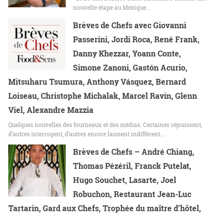
nouvelle étape au Mexique…
Brèves de Chefs avec Giovanni
Passerini, Jordi Roca, René Frank,
Danny Khezzar, Yoann Conte,
Simone Zanoni, Gastón Acurio,
Mitsuharu Tsumura, Anthony Vásquez, Bernard
Loiseau, Christophe Michalak, Marcel Ravin, Glenn
Viel, Alexandre Mazzia
Quelques nouvelles des fourneaux et des médias. Certaines réjouissent,
d’autres interrogent, d’autres encore laissent indifférent.…
Brèves de Chefs – André Chiang,
Thomas Pézéril, Franck Putelat,
Hugo Souchet, Lasarte, Joel
Robuchon, Restaurant Jean-Luc
Tartarin, Gard aux Chefs, Trophée du maître d’hôtel,