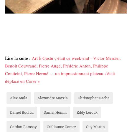
Lire la suite :
Art'È Gustu c'était ce week-end - Victor Mercier,
Benoît Couvrand, Pierre Augé, Frédéric Anton, Philippe
Conticini, Pierre Hermé … un impressionnant plateau s'était
déplacé en Corse »
Alex Atala
Alexandre Mazzia
Christopher Hache
Daniel Boulud
Daniel Humm
Eddy Leroux
Gordon Ramsay
Guillaume Gomez
Guy Martin