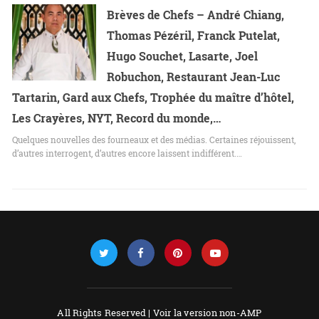
Brèves de Chefs – André Chiang,
Thomas Pézéril, Franck Putelat,
Hugo Souchet, Lasarte, Joel
Robuchon, Restaurant Jean-Luc
Tartarin, Gard aux Chefs, Trophée du maître d’hôtel,
Les Crayères, NYT, Record du monde,…
Quelques nouvelles des fourneaux et des médias. Certaines réjouissent,
d’autres interrogent, d’autres encore laissent indifférent.…
All Rights Reserved |
Voir la version non-AMP