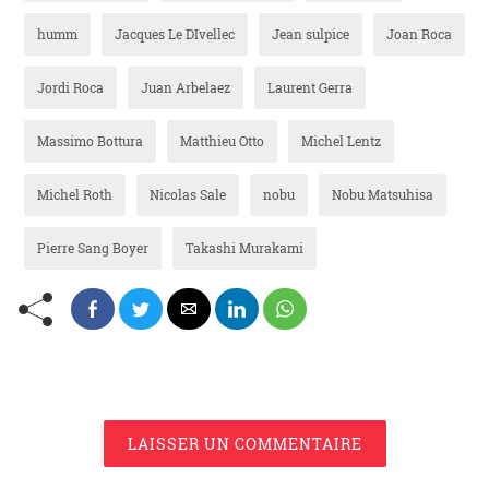
humm
Jacques Le DIvellec
Jean sulpice
Joan Roca
Jordi Roca
Juan Arbelaez
Laurent Gerra
Massimo Bottura
Matthieu Otto
Michel Lentz
Michel Roth
Nicolas Sale
nobu
Nobu Matsuhisa
Pierre Sang Boyer
Takashi Murakami
LAISSER UN COMMENTAIRE