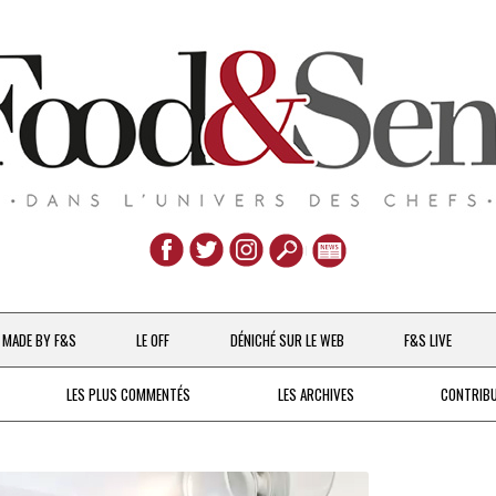
Aller
au
MADE BY F&S
LE OFF
DÉNICHÉ SUR LE WEB
F&S LIVE
contenu
CHEFS & ACTUALITÉS
LES PLUS COMMENTÉS
LES ARCHIVES
CONTRIB
UNE POULE SUR UN MUR
DE 2007 À 2015
À LA PETITE CUILLÈRE
DEPUIS 2016