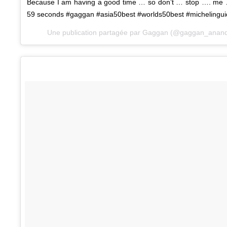
Because I am having a good time … so don’t … stop …. me …
59 seconds #gaggan #asia50best #worlds50best #michelingu
Une publication partagée par Gaggan (@gaggan_anand