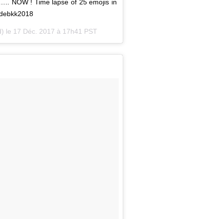
.. NOW ! Time lapse of 25 emojis in
idebkk2018
) le
17 Déc. 2017 à 17h41 PST