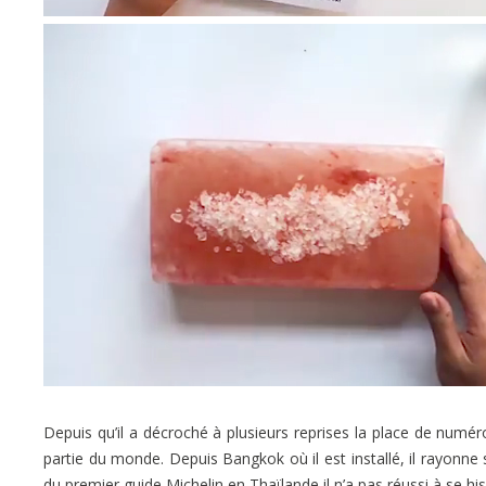
Depuis qu’il a décroché à plusieurs reprises la place de numér
partie du monde. Depuis Bangkok où il est installé, il rayonne s
du premier guide Michelin en Thaïlande il n’a pas réussi à se his