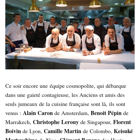
Ce soir encore une équipe cosmopolite, qui débarque
dans une gaieté contagieuse, les Anciens et amis des
seuls jumeaux de la cuisine française sont là, ils sont
Alain Caron
Benoit Pépin
venus :
de Amsterdam,
de
Christophe Lerouy
Florent
Marrakech,
de Singapour,
Boivin
Camille Martin
Keisuké
de Lyon,
de Colombo,
Maztsushima
Clément Bonano
de Nice,
des Hauts