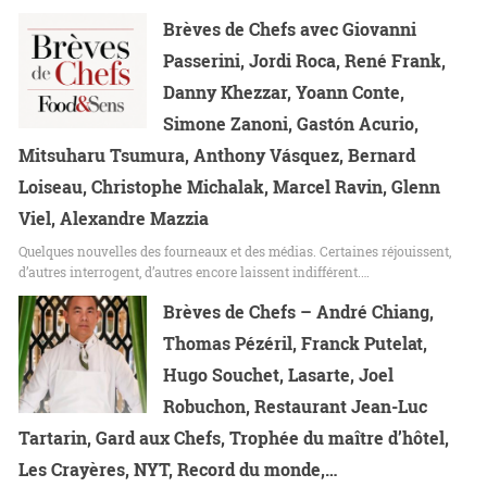
Brèves de Chefs avec Giovanni
Passerini, Jordi Roca, René Frank,
Danny Khezzar, Yoann Conte,
Simone Zanoni, Gastón Acurio,
Mitsuharu Tsumura, Anthony Vásquez, Bernard
Loiseau, Christophe Michalak, Marcel Ravin, Glenn
Viel, Alexandre Mazzia
Quelques nouvelles des fourneaux et des médias. Certaines réjouissent,
d’autres interrogent, d’autres encore laissent indifférent.…
Brèves de Chefs – André Chiang,
Thomas Pézéril, Franck Putelat,
Hugo Souchet, Lasarte, Joel
Robuchon, Restaurant Jean-Luc
Tartarin, Gard aux Chefs, Trophée du maître d’hôtel,
Les Crayères, NYT, Record du monde,…