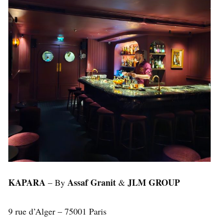
KAPARA
Assaf Granit
JLM GROUP
– By
&
9 rue d’Alger – 75001 Paris