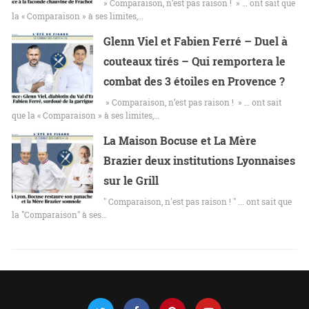
» Comparaison, n’est pas raison ! » … ont sait que
la « Comparaison » à ses limites,…
Glenn Viel et Fabien Ferré – Duel à
couteaux tirés – Qui remportera le
combat des 3 étoiles en Provence ?
» Comparaison, n’est pas raison ! » … ont sait
que la « Comparaison » à ses limites,…
La Maison Bocuse et La Mère
Brazier deux institutions Lyonnaises
sur le Grill
" Comparaison, n'est pas raison ! " ... ont sait que
la "Comparaison" à ses…