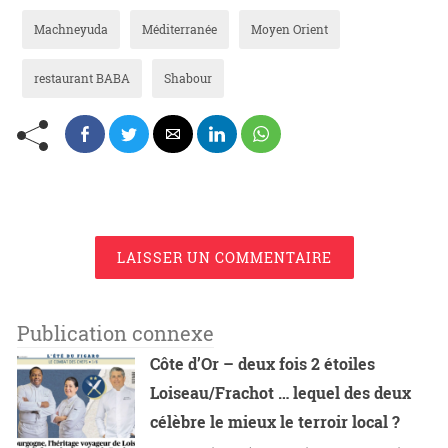
Machneyuda
Méditerranée
Moyen Orient
restaurant BABA
Shabour
LAISSER UN COMMENTAIRE
Publication connexe
Côte d’Or – deux fois 2 étoiles
Loiseau/Frachot … lequel des deux
célèbre le mieux le terroir local ?