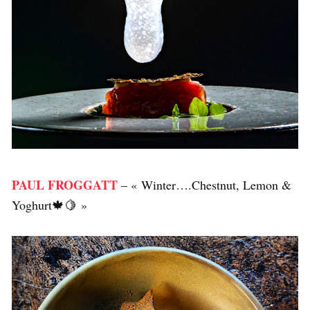
PAUL FROGGATT
– « Winter….Chestnut, Lemon &
Yoghurt🍁🍋 »