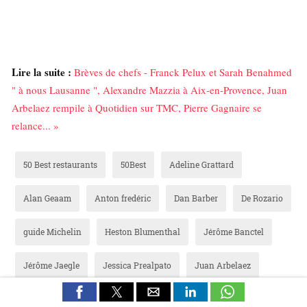
Lire la suite :
Brèves de chefs - Franck Pelux et Sarah Benahmed
" à nous Lausanne ", Alexandre Mazzia à Aix-en-Provence, Juan
Arbelaez rempile à Quotidien sur TMC, Pierre Gagnaire se
relance... »
50 Best restaurants
50Best
Adeline Grattard
Alan Geaam
Anton fredéric
Dan Barber
De Rozario
guide Michelin
Heston Blumenthal
Jérôme Banctel
Jérôme Jaegle
Jessica Prealpato
Juan Arbelaez
Kontrast Oslo
Locavore Bali
Mathieu Guérin