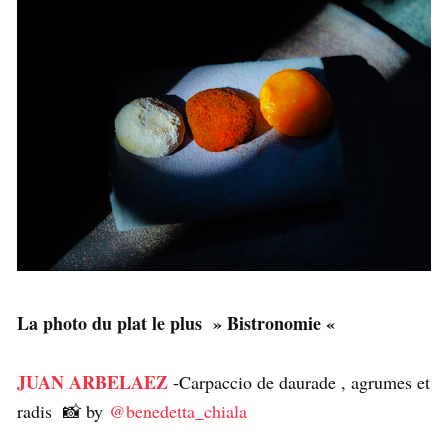
La photo du plat le plus » Bistronomie «
JUAN ARBELAEZ
-Carpaccio de daurade , agrumes et
radis 📸 by
@benedetta_chiala