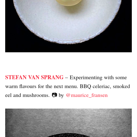
STEFAN VAN SPRANG
– Experimenting with some
warm flavours for the next menu. BBQ celeriac, smoked
eel and mushrooms.⁠ 📷 by
@maurice_fransen