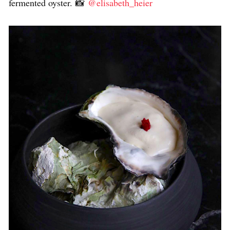
fermented oyster. 📸
@elisabeth_heier