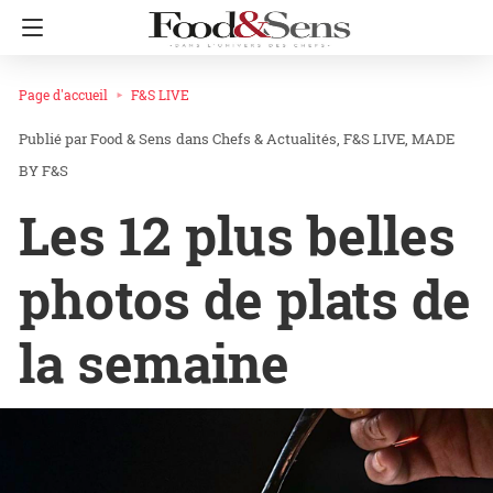
Page d'accueil
F&S LIVE
Food & Sens
dans
Chefs & Actualités
F&S LIVE
MADE
BY F&S
Les 12 plus belles
photos de plats de
la semaine