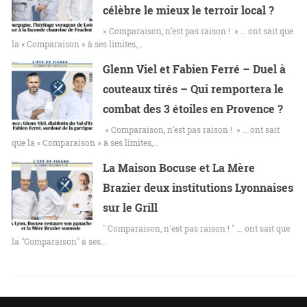
célèbre le mieux le terroir local ?
» Comparaison, n’est pas raison ! » … ont sait que
la « Comparaison » à ses limites,…
Glenn Viel et Fabien Ferré – Duel à
couteaux tirés – Qui remportera le
combat des 3 étoiles en Provence ?
» Comparaison, n’est pas raison ! » … ont sait
que la « Comparaison » à ses limites,…
La Maison Bocuse et La Mère
Brazier deux institutions Lyonnaises
sur le Grill
" Comparaison, n'est pas raison ! " ... ont sait que
la "Comparaison" à ses…