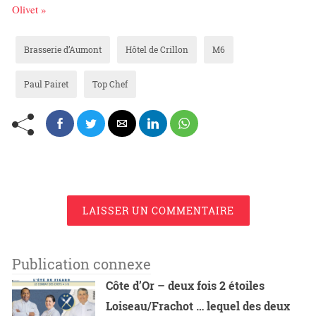
Olivet »
Brasserie d’Aumont
Hôtel de Crillon
M6
Paul Pairet
Top Chef
LAISSER UN COMMENTAIRE
Publication connexe
Côte d’Or – deux fois 2 étoiles
Loiseau/Frachot … lequel des deux