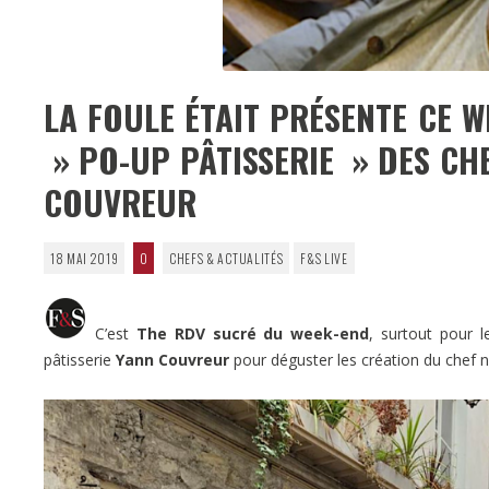
LA FOULE ÉTAIT PRÉSENTE CE 
» PO-UP PÂTISSERIE » DES CH
COUVREUR
18 MAI 2019
0
CHEFS & ACTUALITÉS
F&S LIVE
C’est
The RDV sucré du week-end
, surtout pour l
pâtisserie
Yann Couvreur
pour déguster les création du chef 