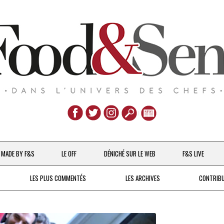
Aller
au
MADE BY F&S
LE OFF
DÉNICHÉ SUR LE WEB
F&S LIVE
contenu
CHEFS & ACTUALITÉS
LES PLUS COMMENTÉS
LES ARCHIVES
CONTRIB
UNE POULE SUR UN MUR
DE 2007 À 2015
À LA PETITE CUILLÈRE
DEPUIS 2016