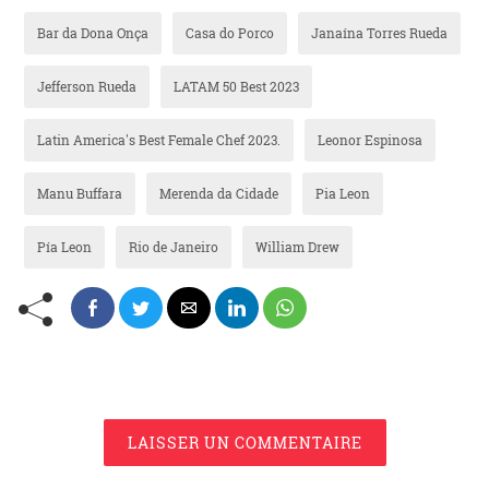
Bar da Dona Onça
Casa do Porco
Janaína Torres Rueda
Jefferson Rueda
LATAM 50 Best 2023
Latin America's Best Female Chef 2023.
Leonor Espinosa
Manu Buffara
Merenda da Cidade
Pia Leon
Pía Leon
Rio de Janeiro
William Drew
LAISSER UN COMMENTAIRE