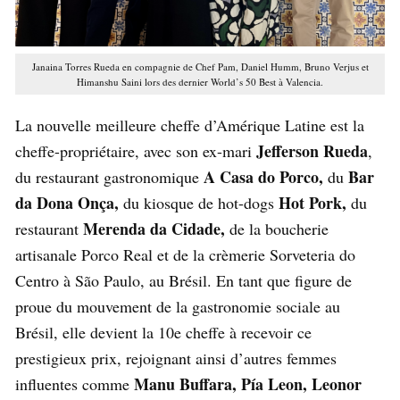
Janaina Torres Rueda en compagnie de Chef Pam, Daniel Humm, Bruno Verjus et
Himanshu Saini lors des dernier World’s 50 Best à Valencia.
La nouvelle meilleure cheffe d’Amérique Latine est la
Jefferson Rueda
cheffe-propriétaire, avec son ex-mari
,
A Casa do Porco,
Bar
du restaurant gastronomique
du
da Dona Onça,
Hot Pork,
du kiosque de hot-dogs
du
Merenda da Cidade,
restaurant
de la boucherie
artisanale Porco Real et de la crèmerie Sorveteria do
Centro à São Paulo, au Brésil. En tant que figure de
proue du mouvement de la gastronomie sociale au
Brésil, elle devient la 10e cheffe à recevoir ce
prestigieux prix, rejoignant ainsi d’autres femmes
Manu Buffara, Pía Leon, Leonor
influentes comme