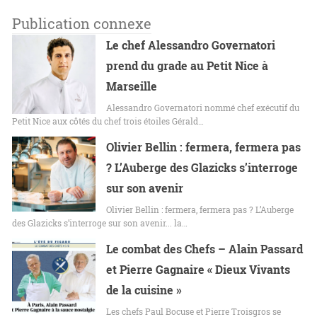
Publication connexe
Le chef Alessandro Governatori
prend du grade au Petit Nice à
Marseille
Alessandro Governatori nommé chef exécutif du
Petit Nice aux côtés du chef trois étoiles Gérald…
Olivier Bellin : fermera, fermera pas
? L’Auberge des Glazicks s’interroge
sur son avenir
Olivier Bellin : fermera, fermera pas ? L’Auberge
des Glazicks s’interroge sur son avenir... la…
Le combat des Chefs – Alain Passard
et Pierre Gagnaire « Dieux Vivants
de la cuisine »
Les chefs Paul Bocuse et Pierre Troisgros se