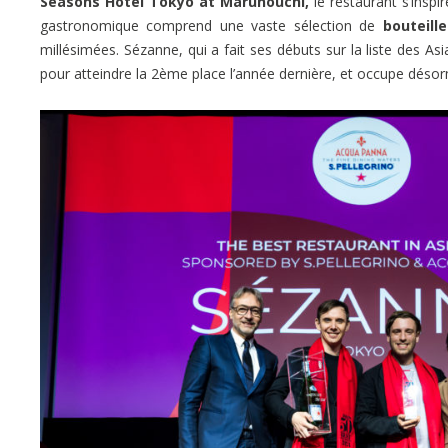
Seasons Hotel Tokyo at Marunouchi,
le restaurant s’insp
gastronomique comprend une vaste sélection de
bouteill
millésimées. Sézanne, qui a fait ses débuts sur la liste des A
pour atteindre la 2ème place l’année dernière, et occupe désorma