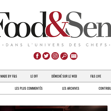
Aller
au
MADE BY F&S
LE OFF
DÉNICHÉ SUR LE WEB
F&S LIVE
contenu
CHEFS & ACTUALITÉS
LES PLUS COMMENTÉS
LES ARCHIVES
CONTRIB
UNE POULE SUR UN MUR
DE 2007 À 2015
À LA PETITE CUILLÈRE
DEPUIS 2016