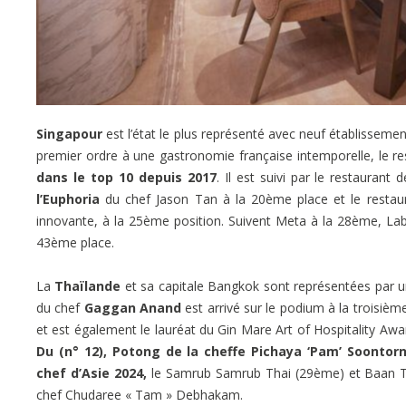
Singapour
est l’état le plus représenté avec neuf établissement
premier ordre à une gastronomie française intemporelle, le r
dans le top 10 depuis 2017
. Il est suivi par le restaura
l’Euphoria
du chef Jason Tan à la 20ème place et le resta
innovante, à la 25ème position. Suivent Meta à la 28ème, Lab
43ème place.
La
Thaïlande
et sa capitale Bangkok sont représentées par u
du chef
Gaggan Anand
est arrivé sur le podium à la troisièm
et est également le lauréat du Gin Mare Art of Hospitality Awar
Du (n° 12), Potong de la cheffe Pichaya ‘Pam’ Soontor
chef d’Asie 2024,
le Samrub Samrub Thai (29ème) et Baan Tep
chef Chudaree « Tam » Debhakam.