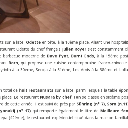
s sur la liste,
Odette
en tête, à la 10ème place. Alliant une hospitali
estaurant Odette du chef français
Julien Royer
s’est constamment c
nt de barbecue moderne de
Dave Pynt, Burnt Ends,
à la 15ème posi
urant
Born
, qui propose une cuisine contemporaine franco-chinoise 
yrinth à la 30ème, Seroja à la 31ème, Les Amis à la 38ème et Lolla
n total de
huit restaurants
sur la liste, parmi lesquels la table ép
e place. Le restaurant
Nusara by chef Ton
se classe en sixième pos
d de cette année. Il est suivi de près par
Sühring (n° 7), Sorn (n.11
nyanakij (n° 17)
qui remporte également le titre de
Meilleure f
a (42ème), le restaurant expérientiel situé dans la maison familia