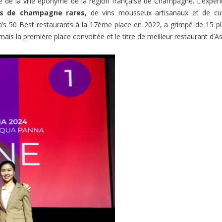
ire de la ville éponyme de la région française de Champagne. L’expér
es de champagne rares,
de vins mousseux artisanaux et de cu
sia’s 50 Best restaurants à la 17ème place en 2022, a grimpé de 15 p
is la première place convoitée et le titre de meilleur restaurant d’As