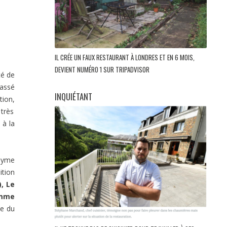
IL CRÉE UN FAUX RESTAURANT À LONDRES ET EN 6 MOIS,
DEVIENT NUMÉRO 1 SUR TRIPADVISOR
té de
lassé
INQUIÉTANT
tion,
très
 à la
onyme
ition
), Le
emme
le du