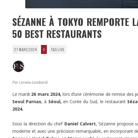
SÉZANNE À TOKYO REMPORTE LA
50 BEST RESTAURANTS
27 MARS 2024
0
F&S LIVE
Par Lorena Lombardi
Le mardi
26 mars 2024,
lors d’une cérémonie de remise des pr
Seoul Parnas
, à
Séoul,
en Corée du Sud, le restaurant
Séza
2024.
Sous la direction du chef
Daniel Calvert
, Sézanne propose un
moderne et avec une précision remarquable, en incorporant de