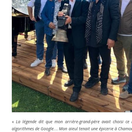
«
La légende dit que mon arrière-grand-père avait choisi ce 
algorithmes de Google
….
Mon aïeul tenait une épicerie à Chamoni