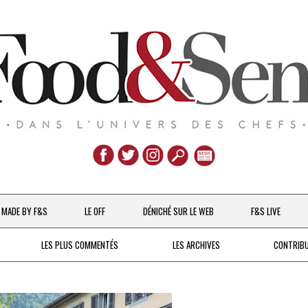
Aller
au
MADE BY F&S
LE OFF
DÉNICHÉ SUR LE WEB
F&S LIVE
contenu
CHEFS & ACTUALITÉS
LES PLUS COMMENTÉS
LES ARCHIVES
CONTRIB
UNE POULE SUR UN MUR
DE 2007 À 2015
À LA PETITE CUILLÈRE
DEPUIS 2016