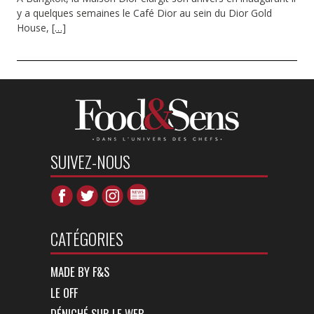
y a quelques semaines le Café Dior au sein du Dior Gold
House,
[…]
SUIVEZ-NOUS
CATÉGORIES
MADE BY F&S
LE OFF
DÉNICHÉ SUR LE WEB