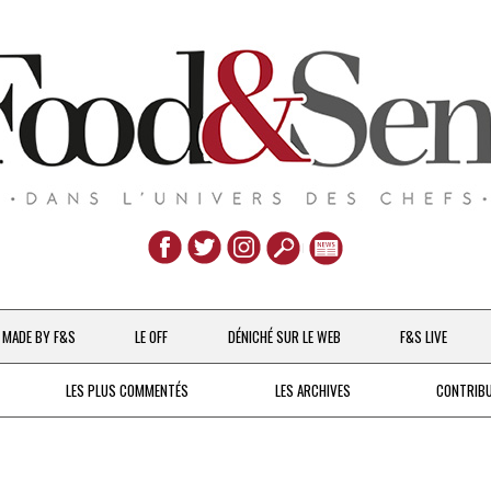
Aller
au
MADE BY F&S
LE OFF
DÉNICHÉ SUR LE WEB
F&S LIVE
contenu
CHEFS & ACTUALITÉS
LES PLUS COMMENTÉS
LES ARCHIVES
CONTRIB
UNE POULE SUR UN MUR
DE 2007 À 2015
À LA PETITE CUILLÈRE
DEPUIS 2016