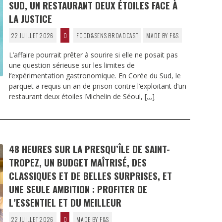
SUD, UN RESTAURANT DEUX ÉTOILES FACE À
LA JUSTICE
22 JUILLET 2026
0
FOOD&SENS BROADCAST
MADE BY F&S
L’affaire pourrait prêter à sourire si elle ne posait pas
une question sérieuse sur les limites de
l’expérimentation gastronomique. En Corée du Sud, le
parquet a requis un an de prison contre l’exploitant d’un
restaurant deux étoiles Michelin de Séoul,
[…]
48 HEURES SUR LA PRESQU’ÎLE DE SAINT-
TROPEZ, UN BUDGET MAÎTRISÉ, DES
CLASSIQUES ET DE BELLES SURPRISES, ET
UNE SEULE AMBITION : PROFITER DE
L’ESSENTIEL ET DU MEILLEUR
22 JUILLET 2026
0
MADE BY F&S