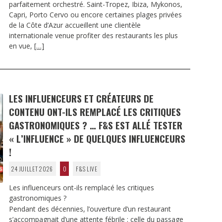
parfaitement orchestré. Saint-Tropez, Ibiza, Mykonos,
Capri, Porto Cervo ou encore certaines plages privées
de la Côte d’Azur accueillent une clientèle
internationale venue profiter des restaurants les plus
en vue,
[…]
LES INFLUENCEURS ET CRÉATEURS DE
CONTENU ONT-ILS REMPLACÉ LES CRITIQUES
GASTRONOMIQUES ? … F&S EST ALLÉ TESTER
« L’INFLUENCE » DE QUELQUES INFLUENCEURS
!
24 JUILLET 2026
0
F&S LIVE
Les influenceurs ont-ils remplacé les critiques
gastronomiques ?
Pendant des décennies, l’ouverture d’un restaurant
s’accompagnait d’une attente fébrile : celle du passage