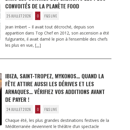
CONVOITÉS DE LA PLANÈTE FOOD
25 JUILLET 2026
0
F&S LIVE
Jean Imbert – Il avait tout décroché, depuis son
apparition dans Top Chef en 2012, son ascension a été
fulgurante, il avait damé le pion à l’ensemble des chefs
les plus en vue,
[…]
IBIZA, SAINT-TROPEZ, MYKONOS… QUAND LA
FÊTE ATTIRE AUSSI LES DÉRIVES ET LES
ARNAQUES… VÉRIFIEZ VOS ADDITIONS AVANT
DE PAYER !
24 JUILLET 2026
0
F&S LIVE
Chaque été, les plus grandes destinations festives de la
Méditerranée deviennent le théâtre d’un spectacle