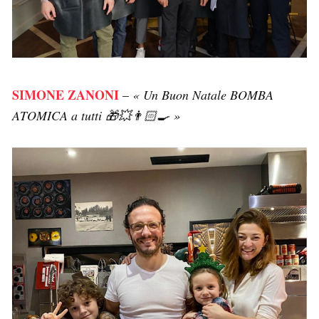
SIMONE ZANONI
–
« Un Buon Natale BOMBA
ATOMICA a tutti 🎁💥👨🏻‍🍳 »