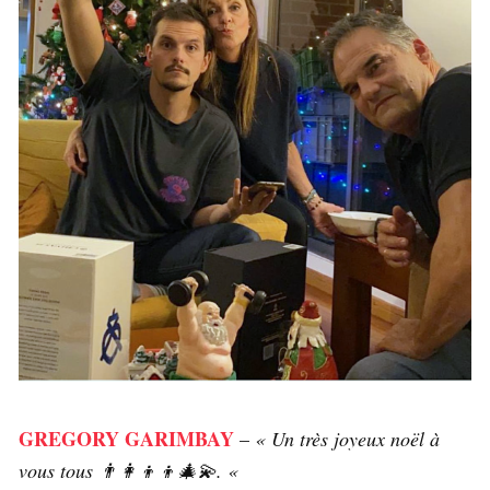
GREGORY GARIMBAY
–
« Un très joyeux noël à
vous tous 👨‍👩‍👦‍👦🎄💫. «