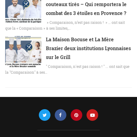
couteaux tirés – Qui remportera le
combat des 3 étoiles en Provence ?
» Comparaison, n’est pas raison ! » … ont sait
que la « Comparaison » à ses limites,…
La Maison Bocuse et La Mère
Brazier deux institutions Lyonnaises
sur le Grill
" Comparaison, n'est pas raison ! " ... ont sait que
la "Comparaison" à ses…