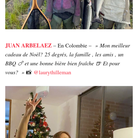
JUAN ARBELAEZ
– En Colombie –
»
Mon meilleur
cadeau de Noël? 25 degrés, la famille , les amis , un
BBQ 🍗 et une bonne bière bien fraîche 🍺 Et pour
vous? »
📸
@laurythilleman