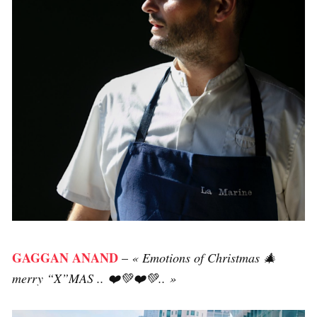
GAGGAN ANAND
–
« Emotions of Christmas 🎄
merry “X”MAS .. ❤️💚❤️💚.. »