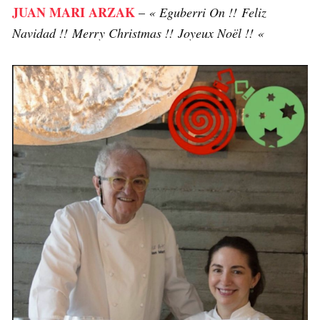
JUAN MARI ARZAK
–
« Eguberri On !! Feliz
Navidad !! Merry Christmas !! Joyeux Noël !! «