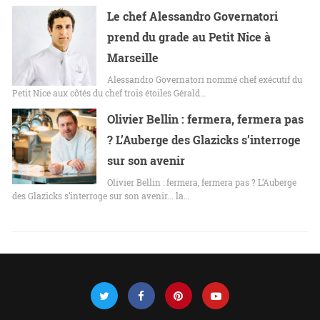
Le chef Alessandro Governatori
prend du grade au Petit Nice à
Marseille
Alessandro Governatori nommé chef exécutif du
Petit Nice aux côtés du chef trois étoiles Gérald…
Olivier Bellin : fermera, fermera pas
? L’Auberge des Glazicks s’interroge
sur son avenir
Olivier Bellin : fermera, fermera pas ? L’Auberge
des Glazicks s’interroge sur son avenir... la…