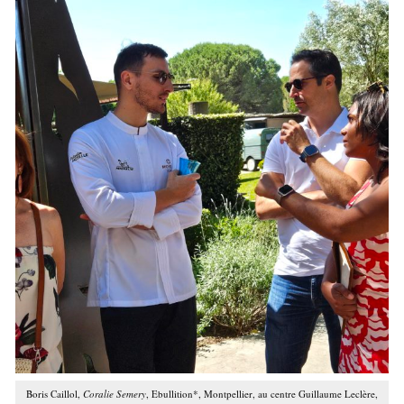
Boris Caillol,
Coralie Semery
, Ebullition*, Montpellier, au centre Guillaume Leclère,