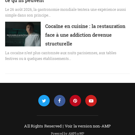
ce qu’ils peuvent
Le 26 août 2026, la gastronomie mondiale tentera une expérience aussi
simple dans son principe…
Cocaïne en cuisine : la restauration
face à une addiction devenue
structurelle
La cocaïne n’est plus cantonnée aux nuits parisiennes, aux tables
festives ou à quelques établissements…
All Rights Reserved |
Voir la version non-AMP
Powered by AMPforWP