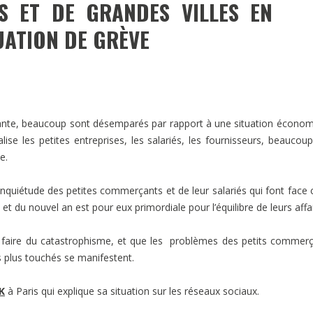
S ET DE GRANDES VILLES EN
DESTIN DE FEMME
UATION DE GRÈVE
V…DE VOYAGE
upante, beaucoup sont désemparés par rapport à une situation écono
lise les petites entreprises, les salariés, les fournisseurs, beaucou
e.
inquiétude des petites commerçants et de leur salariés qui font face 
t du nouvel an est pour eux primordiale pour l’équilibre de leurs affai
 faire du catastrophisme, et que les problèmes des petits commer
s plus touchés se manifestent.
K
à Paris qui explique sa situation sur les réseaux sociaux.