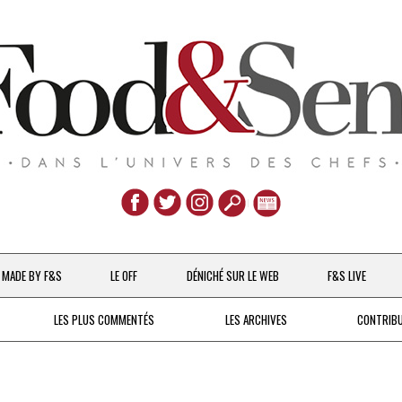
Aller
au
MADE BY F&S
LE OFF
DÉNICHÉ SUR LE WEB
F&S LIVE
contenu
CHEFS & ACTUALITÉS
LES PLUS COMMENTÉS
LES ARCHIVES
CONTRIB
UNE POULE SUR UN MUR
DE 2007 À 2015
À LA PETITE CUILLÈRE
DEPUIS 2016