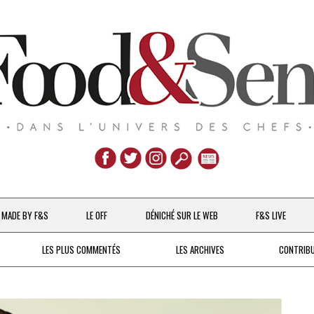
Aller
au
MADE BY F&S
LE OFF
DÉNICHÉ SUR LE WEB
F&S LIVE
contenu
CHEFS & ACTUALITÉS
LES PLUS COMMENTÉS
LES ARCHIVES
CONTRIB
UNE POULE SUR UN MUR
DE 2007 À 2015
À LA PETITE CUILLÈRE
DEPUIS 2016