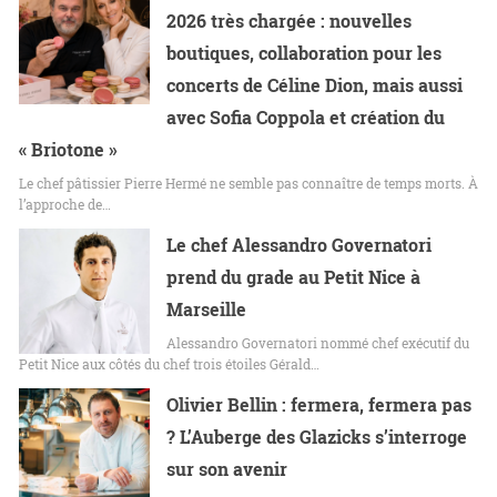
2026 très chargée : nouvelles
boutiques, collaboration pour les
concerts de Céline Dion, mais aussi
avec Sofia Coppola et création du
« Briotone »
Le chef pâtissier Pierre Hermé ne semble pas connaître de temps morts. À
l’approche de…
Le chef Alessandro Governatori
prend du grade au Petit Nice à
Marseille
Alessandro Governatori nommé chef exécutif du
Petit Nice aux côtés du chef trois étoiles Gérald…
Olivier Bellin : fermera, fermera pas
? L’Auberge des Glazicks s’interroge
sur son avenir