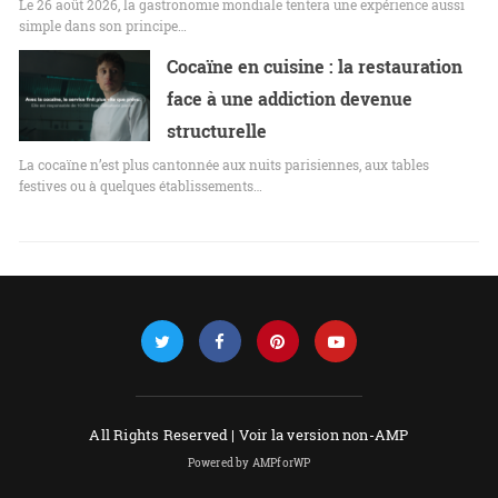
Le 26 août 2026, la gastronomie mondiale tentera une expérience aussi
simple dans son principe…
Cocaïne en cuisine : la restauration
face à une addiction devenue
structurelle
La cocaïne n’est plus cantonnée aux nuits parisiennes, aux tables
festives ou à quelques établissements…
All Rights Reserved |
Voir la version non-AMP
Powered by AMPforWP