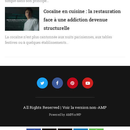
simple dans son principe…
Cocaïne en cuisine : la restauration
face à une addiction devenue
structurelle
La cocaïne n’est plus cantonnée aux nuits parisiennes, aux tables
festives ou à quelques établissements…
All Rights Reserved |
Voir la version non-AMP
Powered by AMPforWP