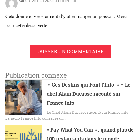
Gil
dit:
25 mai 2026 à 11 h 54 min
Cela donne envie vraiment d’y aller manger un poisson. Merci
pour cette découverte.
LAISSER UN COMMENTAIRE
Publication connexe
» Ces Destins qui Font l’Info » – Le
chef Alain Ducasse raconté sur
France Info
Le Chef Alain Ducasse raconté sur France Info -
La radio France Info consacre un…
« Pay What You Can » : quand plus de
100 restaurants dans le monde