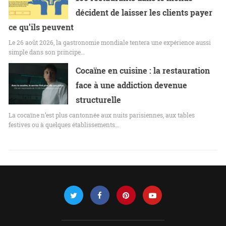
décident de laisser les clients payer
ce qu’ils peuvent
Le 26 août 2026, la gastronomie mondiale tentera une expérience aussi
simple dans son principe…
Cocaïne en cuisine : la restauration
face à une addiction devenue
structurelle
La cocaïne n’est plus cantonnée aux nuits parisiennes, aux tables
festives ou à quelques établissements…