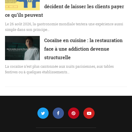
décident de laisser les clients payer
ce qu’ils peuvent
Le 26 août 2026, la gastronomie mondiale tentera une expérience aussi
simple dans son principe…
Cocaïne en cuisine : la restauration
face à une addiction devenue
structurelle
La cocaïne n’est plus cantonnée aux nuits parisiennes, aux tables
festives ou à quelques établissements…