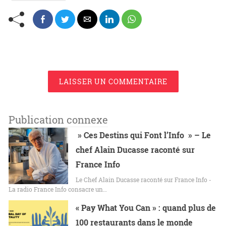
LAISSER UN COMMENTAIRE
Publication connexe
» Ces Destins qui Font l’Info » – Le
chef Alain Ducasse raconté sur
France Info
Le Chef Alain Ducasse raconté sur France Info -
La radio France Info consacre un…
« Pay What You Can » : quand plus de
100 restaurants dans le monde