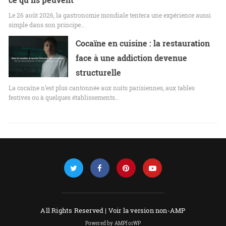
Le 26 août 2026, la gastronomie mondiale tentera une expérience aussi
simple dans son principe…
Cocaïne en cuisine : la restauration
face à une addiction devenue
structurelle
La cocaïne n’est plus cantonnée aux nuits parisiennes, aux tables
festives ou à quelques établissements…
All Rights Reserved |
Voir la version non-AMP
Powered by AMPforWP