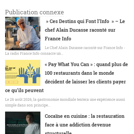
Publication connexe
» Ces Destins qui Font l’Info » – Le
chef Alain Ducasse raconté sur
France Info
Le Chef Alain Ducasse raconté sur France Info -
La radio France Info consacre un…
« Pay What You Can » : quand plus de
100 restaurants dans le monde
décident de laisser les clients payer
ce qu’ils peuvent
Le 26 août 2026, la gastronomie mondiale tentera une expérience aussi
simple dans son principe…
Cocaïne en cuisine : la restauration
face à une addiction devenue
structurelle